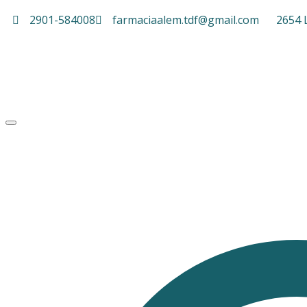
2901-584008
farmaciaalem.tdf@gmail.com
2654 