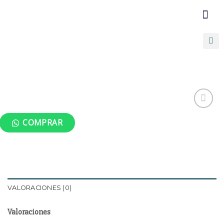
COMUNICATE C
PROMOCIONE
COMPRAR
Añadir
a la
lista de
deseos
VALORACIONES (0)
Valoraciones