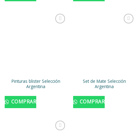
Añadir
Añadir
a la
a la
lista de
lista de
deseos
deseos
Pinturas blister Selección
Set de Mate Selección
Argentina
Argentina
COMPRAR
COMPRAR