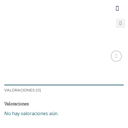
COMUNICATE C
PROMOCIONE
Añadir
a la
lista de
VALORACIONES (0)
deseos
Valoraciones
No hay valoraciones aún.