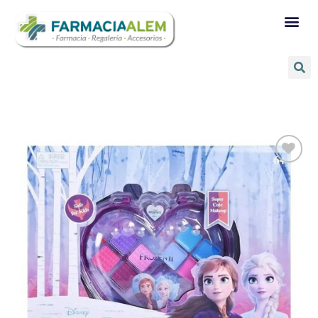
Añadir
a la
lista de
deseos