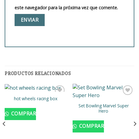
este navegador para la próxima vez que comente.
PRODUCTOS RELACIONADOS
hot wheels racing box
Set Bowling Marvel Super
Añadir
Añadir
Hero
COMPRAR
a la
a la
lista de
lista de
deseos
deseos
COMPRAR