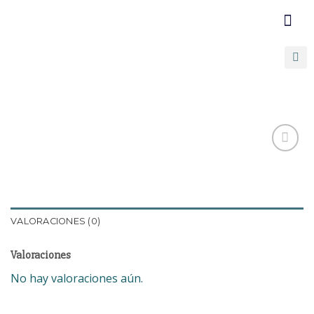
COMUNICATE C
PROMOCIONE
Añadir
a la
lista de
VALORACIONES (0)
deseos
Valoraciones
No hay valoraciones aún.