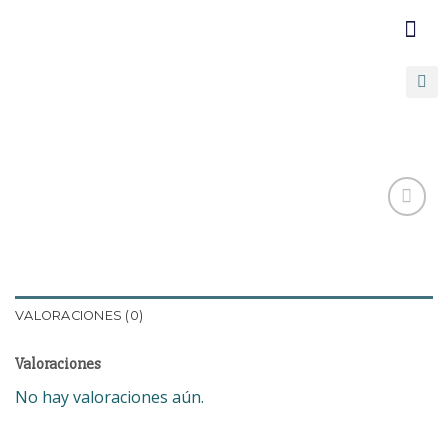
COMUNICATE C
PROMOCIONE
Añadir
a la
lista de
VALORACIONES (0)
deseos
Valoraciones
No hay valoraciones aún.