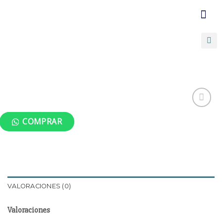
COMUNICATE C
PROMOCIONE
COMPRAR
Añadir
a la
lista de
deseos
VALORACIONES (0)
Valoraciones